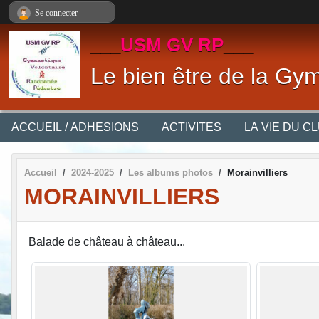
Panneau de gestion des cookies
Se connecter
___USM GV RP___
Le bien être de la Gym
ACCUEIL / ADHESIONS
ACTIVITES
LA VIE DU C
Accueil
2024-2025
Les albums photos
Morainvilliers
MORAINVILLIERS
Balade de château à château...