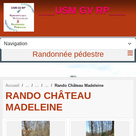
Panneau de gestion des cookies
___USM GV RP___
Randonnée pédestre
Accueil
Rando Château Madeleine
RANDO CHÂTEAU
MADELEINE