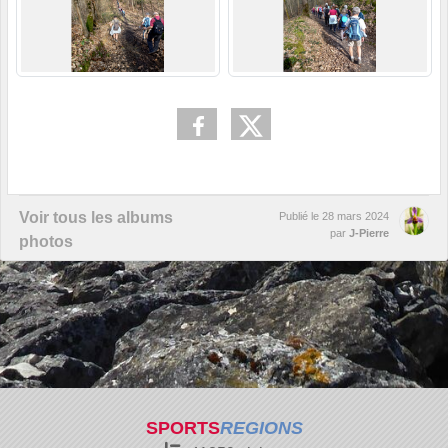
Voir tous les albums
Publié le
28 mars 2024
par
J-Pierre
photos
SPORTS
REGIONS