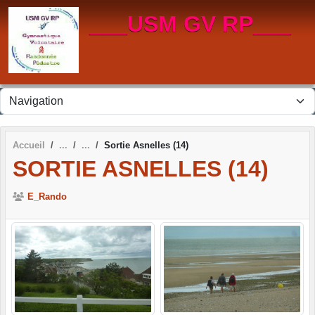
Panneau de gestion des cookies
___USM GV RP___
Accueil
Sortie Asnelles (14)
SORTIE ASNELLES (14)
E_Rando