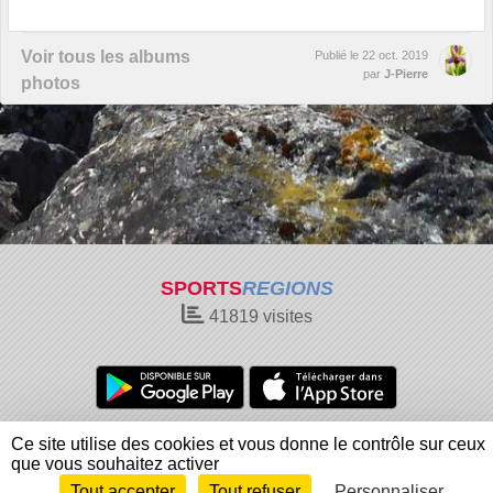
Voir tous les albums
Publié le
22 oct. 2019
par
J-Pierre
photos
SPORTS
REGIONS
41819
visites
Charte cookies
Gestion des cookies
Ce site utilise des cookies et vous donne le contrôle sur ceux
Informations légales
Signaler un contenu inapproprié
que vous souhaitez activer
Tout accepter
Tout refuser
Personnaliser
Envie de participer ?