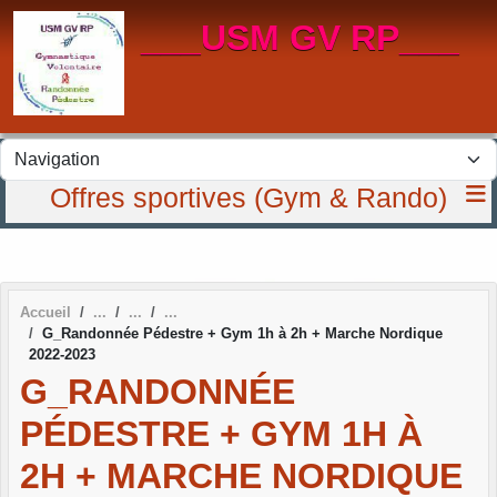
Panneau de gestion des cookies
___USM GV RP___
Offres sportives (Gym & Rando)
Accueil
G_Randonnée Pédestre + Gym 1h à 2h + Marche Nordique
2022-2023
G_RANDONNÉE
PÉDESTRE + GYM 1H À
2H + MARCHE NORDIQUE