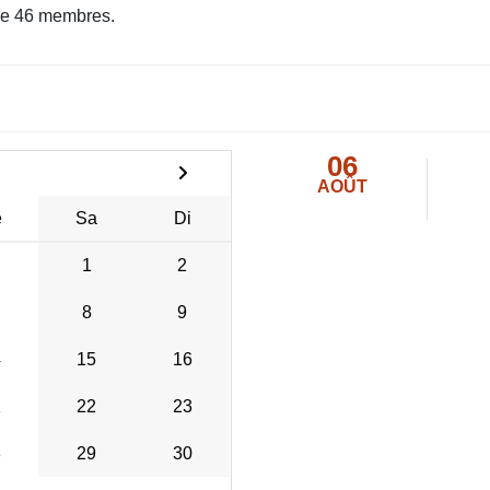
e 46 membres.
06
AOÛT
e
Sa
Di
1
2
8
9
4
15
16
1
22
23
8
29
30