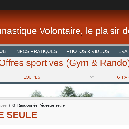
nastique Volontaire, le plaisir
LUB
INFOS PRATIQUES
PHOTOS & VIDÉOS
EVA 
Offres sportives (Gym & Rando
ÉQUIPES
ipes
G_Randonnée Pédestre seule
E SEULE