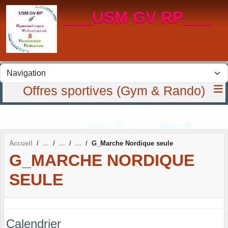
Panneau de gestion des cookies
___USM GV RP___
Offres sportives (Gym & Rando)
Accueil
G_Marche Nordique seule
G_MARCHE NORDIQUE
SEULE
Calendrier