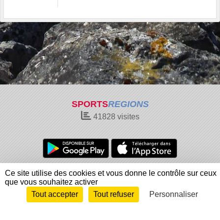
SPORTS
REGIONS
41828
visites
Charte cookies
Gestion des cookies
Ce site utilise des cookies et vous donne le contrôle sur ceux
que vous souhaitez activer
Informations légales
Signaler un contenu inapproprié
Tout accepter
Tout refuser
Personnaliser
Envie de participer ?
Connexion