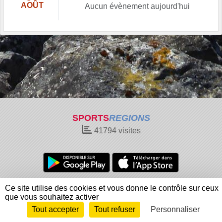
AOÛT
Aucun évènement aujourd'hui
SPORTS
REGIONS
41794
visites
Charte cookies
Gestion des cookies
Ce site utilise des cookies et vous donne le contrôle sur ceux
Informations légales
Signaler un contenu inapproprié
que vous souhaitez activer
Tout accepter
Tout refuser
Personnaliser
Envie de participer ?
Connexion